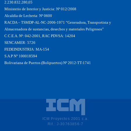
2.230.832.280,05
Ministerio de Interior y Justicia: Nº 012/2008
Alcaldía de Lecheria: Nº 0600
RACDA – TSMDP-AL-NC-2006-1971 “Generadora, Transportista y
Almacenadora de sustancias, desechos y materiales Peligrosos”
C.C.E.A. Nº: 042-2001, RAC PDVSA: 14204
SENCAMER: 5726
FEDEINDUSTRIA: MA-154
S.A.P N° 100018594
Bolivariana de Puertos (Bolipuertos) Nº 2012-TT-1741
ICM Proyectos 2001 c.a.
Rif.: J-30763856-7