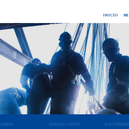
(curr
INICIO
SE
ECÁNICA
SERVICIO Y APOYO
ELECTRICIDAD