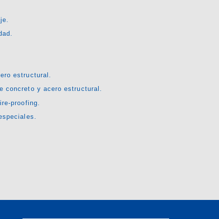
je.
dad.
ero estructural.
 concreto y acero estructural.
ire-proofing.
especiales.